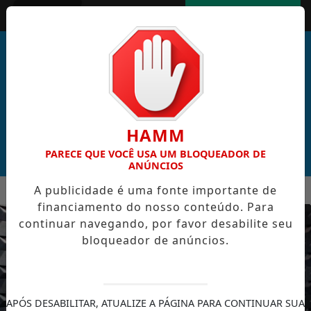
Entrar
AGORA AO VIVO
HAMM
PARECE QUE VOCÊ USA UM BLOQUEADOR DE
ANÚNCIOS
MENU
RAL DE CABO VERDE VENCE ELEIÇÃO DO GOL MAIS BONITO D
A publicidade é uma fonte importante de
financiamento do nosso conteúdo. Para
EM ALTA
continuar navegando, por favor desabilite seu
bloqueador de anúncios.
APÓS DESABILITAR, ATUALIZE A PÁGINA PARA CONTINUAR SUA