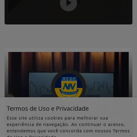
Termos de Uso e Privacidade
LUCIANO LUIZ DA SILVA
CIDADE NA REDE / Luciano Luiz conversa
Esse site utiliza cookies para melhorar sua
experiência de navegação. Ao continuar o acesso,
com Daniel Sokolokski, empresário,...
entendemos que você concorda com nossos Termos
CIDADE NA REDE