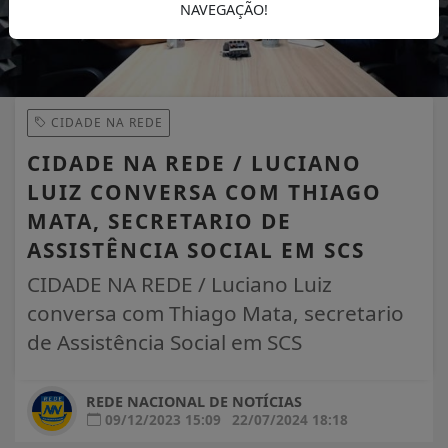
NAVEGAÇÃO!
CIDADE NA REDE
CIDADE NA REDE / LUCIANO
LUIZ CONVERSA COM THIAGO
MATA, SECRETARIO DE
ASSISTÊNCIA SOCIAL EM SCS
CIDADE NA REDE / Luciano Luiz
conversa com Thiago Mata, secretario
de Assistência Social em SCS
REDE NACIONAL DE NOTÍCIAS
09/12/2023 15:09
22/07/2024 18:18