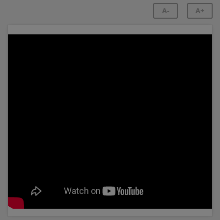
A-
A+