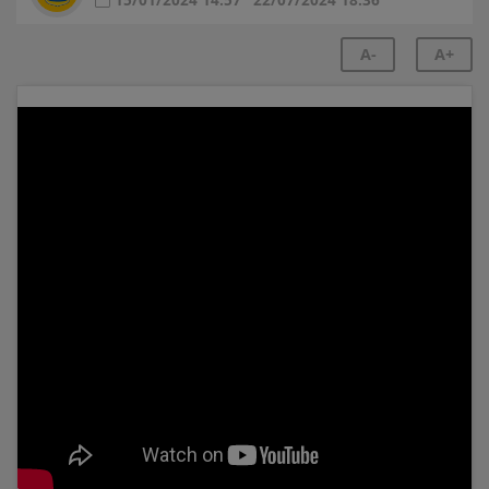
A-
A+