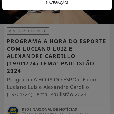
NAVEGAÇÃO!
A HORA DO ESPORTE
PROGRAMA A HORA DO ESPORTE
COM LUCIANO LUIZ E
ALEXANDRE CARDILLO
(19/01/24) TEMA: PAULISTÃO
2024
Programa A HORA DO ESPORTE com
Luciano Luiz e Alexandre Cardillo
(19/01/24) Tema: Paulistão 2024
REDE NACIONAL DE NOTÍCIAS
15/01/2024 14:57
22/07/2024 18:36