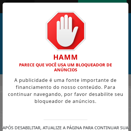
Entrar
AGORA AO VIVO
HAMM
PARECE QUE VOCÊ USA UM BLOQUEADOR DE
ANÚNCIOS
MENU
A publicidade é uma fonte importante de
S CABRAL DE CABO VERDE VENCE ELEIÇÃO DO GOL MAIS BON
financiamento do nosso conteúdo. Para
EM ALTA
continuar navegando, por favor desabilite seu
/ COLUNAS ESPORTES
bloqueador de anúncios.
APÓS DESABILITAR, ATUALIZE A PÁGINA PARA CONTINUAR SUA