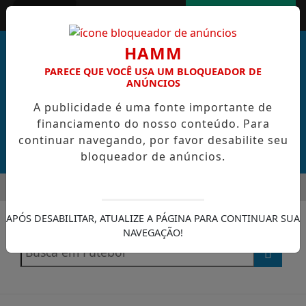
Entrar
AGORA AO VIVO
HAMM
PARECE QUE VOCÊ USA UM BLOQUEADOR DE
ANÚNCIOS
A publicidade é uma fonte importante de
financiamento do nosso conteúdo. Para
continuar navegando, por favor desabilite seu
bloqueador de anúncios.
MENU
ES CABRAL DE CABO VERDE VENCE ELEIÇÃO DO GOL MAIS BON
EM ALTA
APÓS DESABILITAR, ATUALIZE A PÁGINA PARA CONTINUAR SUA
/ FUTEBOL PARIS SAINT GERMAIN
NAVEGAÇÃO!