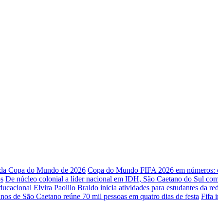
o da Copa do Mundo de 2026
Copa do Mundo FIFA 2026 em números: os
os
De núcleo colonial a líder nacional em IDH, São Caetano do Sul co
ucacional Elvira Paolilo Braido inicia atividades para estudantes da r
nos de São Caetano reúne 70 mil pessoas em quatro dias de festa
Fifa 