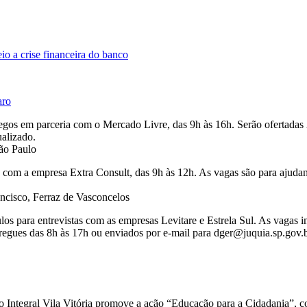
o a crise financeira do banco
aro
os em parceria com o Mercado Livre, das 9h às 16h. Serão ofertadas 2
ualizado.
ão Paulo
 com a empresa Extra Consult, das 9h às 12h. As vagas são para ajuda
cisco, Ferraz de Vasconcelos
los para entrevistas com as empresas Levitare e Estrela Sul. As vagas
tregues das 8h às 17h ou enviados por e-mail para dger@juquia.sp.gov.b
o Integral Vila Vitória promove a ação “Educação para a Cidadania”, co