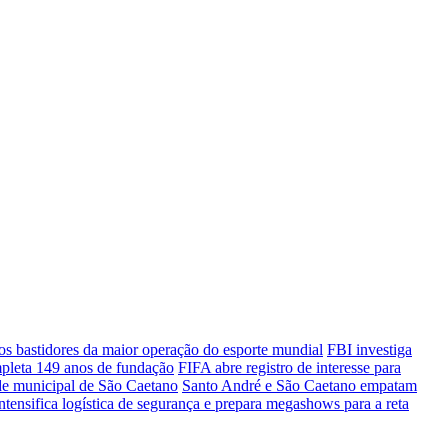
 bastidores da maior operação do esporte mundial
FBI investiga
mpleta 149 anos de fundação
FIFA abre registro de interesse para
ede municipal de São Caetano
Santo André e São Caetano empatam
intensifica logística de segurança e prepara megashows para a reta