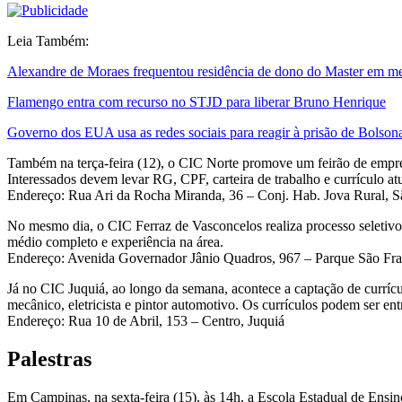
Leia Também:
Alexandre de Moraes frequentou residência de dono do Master em mei
Flamengo entra com recurso no STJD para liberar Bruno Henrique
Governo dos EUA usa as redes sociais para reagir à prisão de Bolson
Também na terça-feira (12), o CIC Norte promove um feirão de empreg
Interessados devem levar RG, CPF, carteira de trabalho e currículo at
Endereço: Rua Ari da Rocha Miranda, 36 – Conj. Hab. Jova Rural, S
No mesmo dia, o CIC Ferraz de Vasconcelos realiza processo seletivo
médio completo e experiência na área.
Endereço: Avenida Governador Jânio Quadros, 967 – Parque São Fran
Já no CIC Juquiá, ao longo da semana, acontece a captação de currícu
mecânico, eletricista e pintor automotivo. Os currículos podem ser en
Endereço: Rua 10 de Abril, 153 – Centro, Juquiá
Palestras
Em Campinas, na sexta-feira (15), às 14h, a Escola Estadual de Ensin