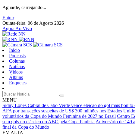
Aguarde, carregando...
Entrar
Quinta-feira, 06 de Agosto 2026
Agora Ao Vivo
Início
Podcasts
Colunas
Notícias
Vídeos
Álbuns
Enquetes
MENU
Sidny Lopes Cabral de Cabo Verde vence eleição do gol mais bonit
AFA por transações suspeitas de US$ 300 milhões nos Estados Unid
voluntários da Copa do Mundo Feminina de 2027 no Brasil
Centro Ed
sem gols no clássico do ABC pela Copa Paulista
Aniversário de 149 a
final da Copa do Mundo
EM ALTA