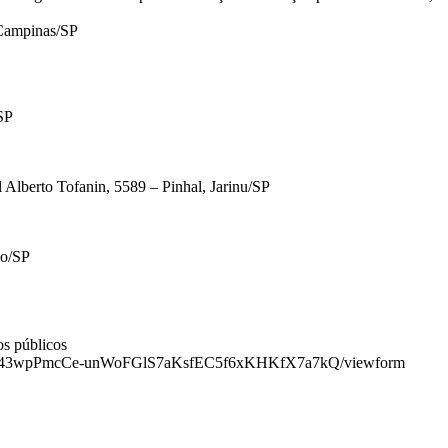
 Campinas/SP
SP
 Alberto Tofanin, 5589 – Pinhal, Jarinu/SP
lo/SP
os públicos
29Uqrv43wpPmcCe-unWoFGlS7aKsfEC5f6xKHKfX7a7kQ/viewform