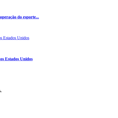
peração do esporte...
nos Estados Unidos
.