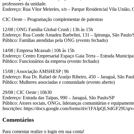
professores da unidade.
Endereço: Rua Vítor Meireles, s/n – Parque Residencial Vila União,
CIC Oeste – Programação complementar de palestras
12/08 | ONG Família Global Crush | 13h às 15h
Endereço: Rua Conde Amadeu Barbelini, 131 – Ipiranga, São Paulo/
Público: Famílias atendidas pela ONG (evento fechado)
14/08 | Empresa Mcassab | 10h às 15h
Endereço: Centro Empresarial Espaço Gaia Terra – Estrada Municipal
Público: Funcionários da empresa (evento fechado)
15/08 | Associação AMSHESP | 9h
Endereço: Rua Dr. Rafael de Araújo Ribeiro, 450 – Jaraguá, São Pau
Público: Mulheres associadas e comunidade (evento aberto)
29/08 | CIC Oeste | 10h30
Endereço: Estrada das Taipas, 990 – Jaraguá, São Paulo/SP
Público: Atores sociais, ONGs, lideranças comunitárias e equipament
Inscrições: https://docs.google.com/forms/d/e/1FAIpQLSdGF
Comentários
Para comentar realize o login em sua conta!