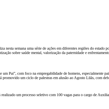
liza nesta semana uma série de ações em diferentes regiões do estado p
tização sobre saúde mental, valorização da paternidade e enfrentamento
te um Pai”, com foco na empregabilidade de homens, especialmente pais 
erá promovido um ciclo de palestras em alusão ao Agosto Lilás, com de
rá realizado um processo seletivo com 100 vagas para o cargo de Auxil