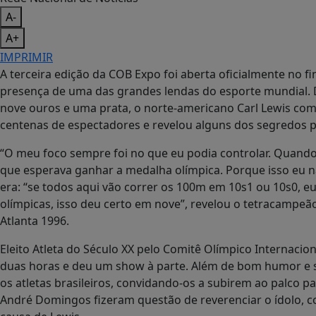
A-
A+
IMPRIMIR
A terceira edição da COB Expo foi aberta oficialmente no fi
presença de uma das grandes lendas do esporte mundial. 
nove ouros e uma prata, o norte-americano Carl Lewis co
centenas de espectadores e revelou alguns dos segredos par
“O meu foco sempre foi no que eu podia controlar. Quando 
que esperava ganhar a medalha olímpica. Porque isso eu n
era: “se todos aqui vão correr os 100m em 10s1 ou 10s0, 
olímpicas, isso deu certo em nove”, revelou o tetracampeão
Atlanta 1996.
Eleito Atleta do Século XX pelo Comitê Olímpico Internacio
duas horas e deu um show à parte. Além de bom humor e s
os atletas brasileiros, convidando-os a subirem ao palco 
André Domingos fizeram questão de reverenciar o ídolo, c