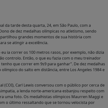
nal da tarde desta quarta, 24, em São Paulo, com a
Dono de dez medalhas olímpicas no atletismo, sendo
mpartilhou grandes momentos de sua história com
a se atingir a excelência.
eu ia correr os 100 metros rasos, por exemplo, não dizia
ão controlo. Então, o que eu fazia com o meu treinador
eu tenho que correr em 9s9 para ganhar”. De dez medalhas
 olímpico do salto em distância, entre Los Angeles 1984 e
nal (COI), Carl Lewis conversou com o público por cerca de
impatia, a lenda norte-americana esbanjou respeito com
para uma foto. Os medalhistas olímpicos Maurren Maggi e
om o último ressaltando que se tornou velocista por