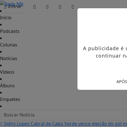
Entrar
Início
Podcasts
Colunas
A publicidade é
continuar n
Notícias
Vídeos
APÓS
Álbuns
Enquetes
Sidny Lopes Cabral de Cabo Verde vence eleição do gol 