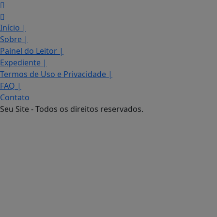
Início
|
Sobre
|
Painel do Leitor
|
Expediente
|
Termos de Uso e Privacidade
|
FAQ
|
Contato
Seu Site - Todos os direitos reservados.