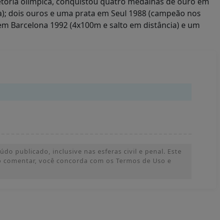
ajetória olímpica, conquistou quatro medalhas de ouro em
a); dois ouros e uma prata em Seul 1988 (campeão nos
 em Barcelona 1992 (4x100m e salto em distância) e um
o publicado, inclusive nas esferas civil e penal. Este
 Ao comentar, você concorda com os Termos de Uso e