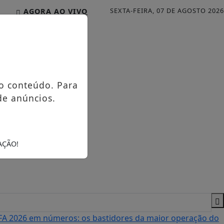
SEXTA-FEIRA, 07 DE AGOSTO 2026
AGORA AO VIVO
o conteúdo. Para
de anúncios.
AÇÃO!
A 2026 em números: os bastidores da maior operação do