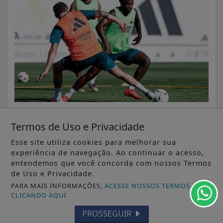
VISUALIZAR
Termos de Uso e Privacidade
Esse site utiliza cookies para melhorar sua
experiência de navegação. Ao continuar o acesso,
entendemos que você concorda com nossos Termos
de Uso e Privacidade.
06 DE AGO
ESPORTES
PARA MAIS INFORMAÇÕES,
ACESSE NOSSOS TERMOS
CBF ratifica paralisação do calendário
CLICANDO AQUI
nacional durante a Copa do Mundo...
PROSSEGUIR