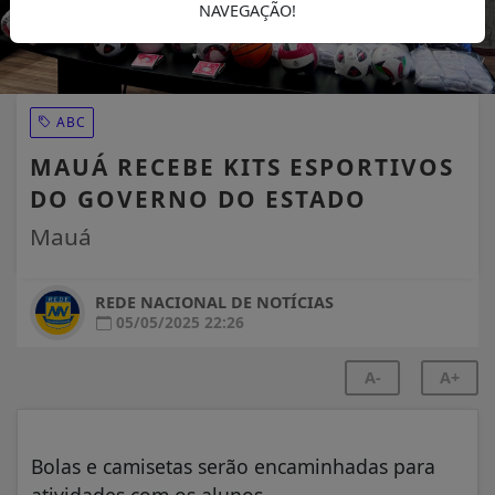
NAVEGAÇÃO!
ABC
MAUÁ RECEBE KITS ESPORTIVOS
DO GOVERNO DO ESTADO
Mauá
REDE NACIONAL DE NOTÍCIAS
05/05/2025 22:26
A-
A+
Bolas e camisetas serão encaminhadas para
atividades com os alunos