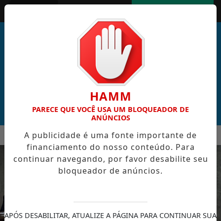
Entrar
AGORA AO VIVO
HAMM
PARECE QUE VOCÊ USA UM BLOQUEADOR DE
ANÚNCIOS
MENU
A publicidade é uma fonte importante de
AL DE CABO VERDE VENCE ELEIÇÃO DO GOL MAIS BONITO DA 
financiamento do nosso conteúdo. Para
EM ALTA
continuar navegando, por favor desabilite seu
bloqueador de anúncios.
APÓS DESABILITAR, ATUALIZE A PÁGINA PARA CONTINUAR SUA