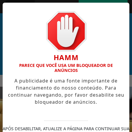
Entrar
AGORA AO VIVO
HAMM
PARECE QUE VOCÊ USA UM BLOQUEADOR DE
ANÚNCIOS
MENU
A publicidade é uma fonte importante de
L DE CABO VERDE VENCE ELEIÇÃO DO GOL MAIS BONITO DA C
financiamento do nosso conteúdo. Para
EM ALTA
continuar navegando, por favor desabilite seu
bloqueador de anúncios.
APÓS DESABILITAR, ATUALIZE A PÁGINA PARA CONTINUAR SUA