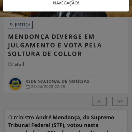
NAVEGAÇÃO!
JUSTIÇA
MENDONÇA DIVERGE EM
JULGAMENTO E VOTA PELA
SOLTURA DE COLLOR
Brasil
REDE NACIONAL DE NOTÍCIAS
28/04/2025 22:29
A-
A+
O ministro
André Mendonça, do Supremo
Tribunal Federal (STF), votou nesta