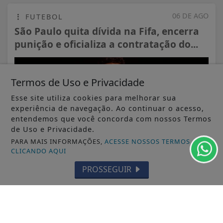
06 DE AGO
FUTEBOL
São Paulo quita dívida na Fifa, encerra
punição e oficializa a contratação do...
Termos de Uso e Privacidade
Esse site utiliza cookies para melhorar sua
experiência de navegação. Ao continuar o acesso,
entendemos que você concorda com nossos Termos
de Uso e Privacidade.
PARA MAIS INFORMAÇÕES,
ACESSE NOSSOS TERMOS
CLICANDO AQUI
PROSSEGUIR
VISUALIZAR