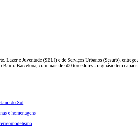
orte, Lazer e Juventude (SELJ) e de Serviços Urbanos (Sesurb), entre
o Bairro Barcelona, com mais de 600 torcedores - o ginásio tem capaci
etano do Sul
cinas e homenagens
 Ferreomodelismo