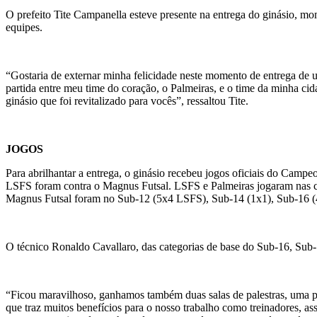
O prefeito Tite Campanella esteve presente na entrega do ginásio, mo
equipes.
“Gostaria de externar minha felicidade neste momento de entrega de u
partida entre meu time do coração, o Palmeiras, e o time da minha ci
ginásio que foi revitalizado para vocês”, ressaltou Tite.
JOGOS
Para abrilhantar a entrega, o ginásio recebeu jogos oficiais do Campe
LSFS foram contra o Magnus Futsal. LSFS e Palmeiras jogaram nas cat
Magnus Futsal foram no Sub-12 (5x4 LSFS), Sub-14 (1x1), Sub-16 
O técnico Ronaldo Cavallaro, das categorias de base do Sub-16, Sub
“Ficou maravilhoso, ganhamos também duas salas de palestras, uma para
que traz muitos benefícios para o nosso trabalho como treinadores, a