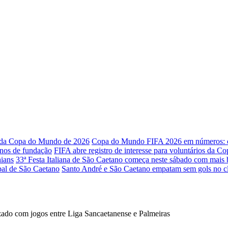
o da Copa do Mundo de 2026
Copa do Mundo FIFA 2026 em números: os
anos de fundação
FIFA abre registro de interesse para voluntários da 
ians
33ª Festa Italiana de São Caetano começa neste sábado com mais 
ipal de São Caetano
Santo André e São Caetano empatam sem gols no cl