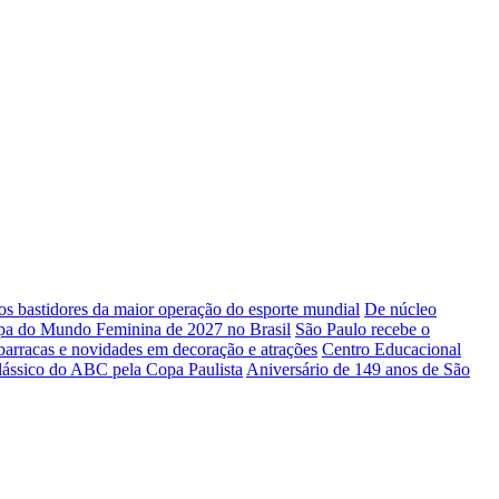
 bastidores da maior operação do esporte mundial
De núcleo
Copa do Mundo Feminina de 2027 no Brasil
São Paulo recebe o
barracas e novidades em decoração e atrações
Centro Educacional
ássico do ABC pela Copa Paulista
Aniversário de 149 anos de São