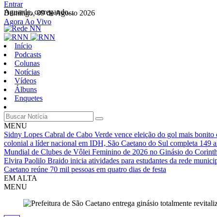
Entrar
Aguarde, carregando...
Domingo, 09 de Agosto 2026
Agora Ao Vivo
Início
Podcasts
Colunas
Notícias
Vídeos
Álbuns
Enquetes
MENU
Sidny Lopes Cabral de Cabo Verde vence eleição do gol mais bonit
colonial a líder nacional em IDH, São Caetano do Sul completa 149 
Mundial de Clubes de Vôlei Feminino de 2026 no Ginásio do Corinth
Elvira Paolilo Braido inicia atividades para estudantes da rede munic
Caetano reúne 70 mil pessoas em quatro dias de festa
EM ALTA
MENU