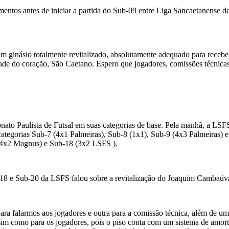
mentos antes de iniciar a partida do Sub-09 entre Liga Sancaetanense d
m ginásio totalmente revitalizado, absolutamente adequado para recebe
dade do coração, São Caetano. Espero que jogadores, comissões técnicas
onato Paulista de Futsal em suas categorias de base. Pela manhã, a LSF
egorias Sub-7 (4x1 Palmeiras), Sub-8 (1x1), Sub-9 (4x3 Palmeiras) e 
(4x2 Magnus) e Sub-18 (3x2 LSFS ).
-18 e Sub-20 da LSFS falou sobre a revitalização do Joaquim Cambaúv
 falarmos aos jogadores e outra para a comissão técnica, além de uma s
ssim como para os jogadores, pois o piso conta com um sistema de amort