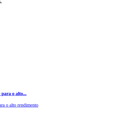
.
ara o alto...