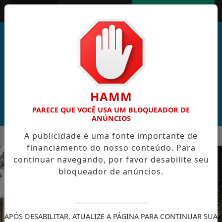
Entrar
AGORA AO VIVO
HAMM
PARECE QUE VOCÊ USA UM BLOQUEADOR DE
ANÚNCIOS
MENU
A publicidade é uma fonte importante de
BO VERDE VENCE ELEIÇÃO DO GOL MAIS BONITO DA COPA DO 
financiamento do nosso conteúdo. Para
EM ALTA
continuar navegando, por favor desabilite seu
bloqueador de anúncios.
APÓS DESABILITAR, ATUALIZE A PÁGINA PARA CONTINUAR SUA