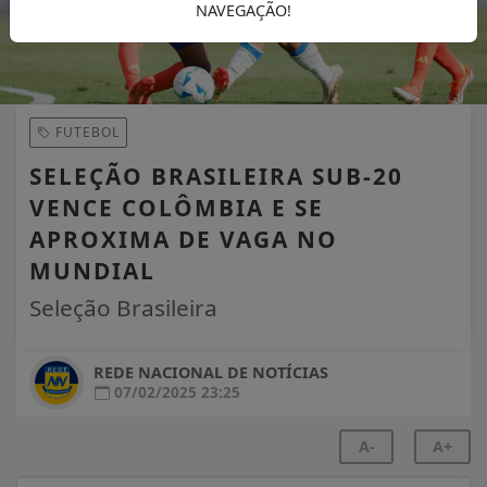
NAVEGAÇÃO!
FUTEBOL
SELEÇÃO BRASILEIRA SUB-20
VENCE COLÔMBIA E SE
APROXIMA DE VAGA NO
MUNDIAL
Seleção Brasileira
REDE NACIONAL DE NOTÍCIAS
07/02/2025 23:25
A-
A+