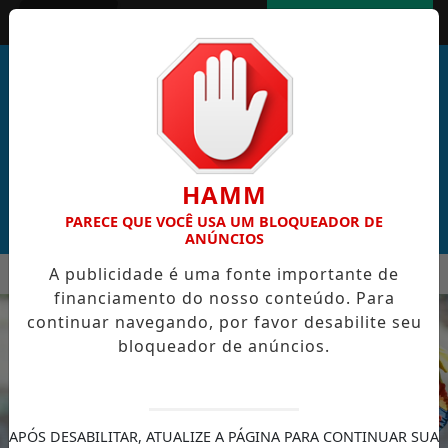
Entrar
AGORA AO VIVO
HAMM
PARECE QUE VOCÊ USA UM BLOQUEADOR DE
ANÚNCIOS
MENU
A publicidade é uma fonte importante de
AL DE CABO VERDE VENCE ELEIÇÃO DO GOL MAIS BONITO DA 
financiamento do nosso conteúdo. Para
EM ALTA
continuar navegando, por favor desabilite seu
bloqueador de anúncios.
APÓS DESABILITAR, ATUALIZE A PÁGINA PARA CONTINUAR SUA