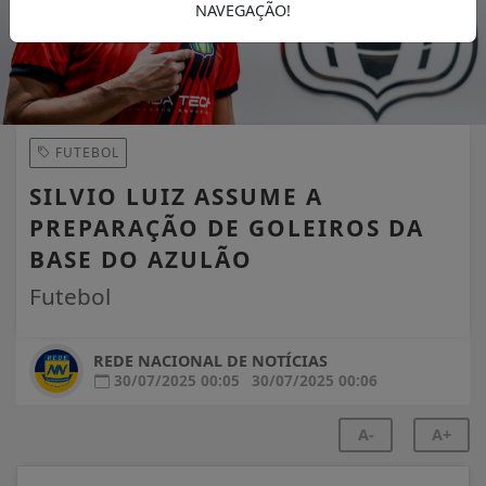
NAVEGAÇÃO!
FUTEBOL
SILVIO LUIZ ASSUME A
PREPARAÇÃO DE GOLEIROS DA
BASE DO AZULÃO
Futebol
REDE NACIONAL DE NOTÍCIAS
30/07/2025 00:05
30/07/2025 00:06
A-
A+