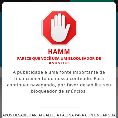
Entrar
AGORA AO VIVO
HAMM
PARECE QUE VOCÊ USA UM BLOQUEADOR DE
ANÚNCIOS
MENU
A publicidade é uma fonte importante de
L DE CABO VERDE VENCE ELEIÇÃO DO GOL MAIS BONITO DA 
financiamento do nosso conteúdo. Para
EM ALTA
continuar navegando, por favor desabilite seu
bloqueador de anúncios.
APÓS DESABILITAR, ATUALIZE A PÁGINA PARA CONTINUAR SUA