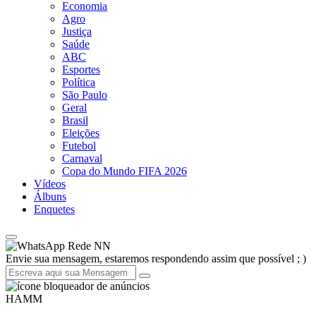
Economia
Agro
Justiça
Saúde
ABC
Esportes
Política
São Paulo
Geral
Brasil
Eleições
Futebol
Carnaval
Copa do Mundo FIFA 2026
Vídeos
Álbuns
Enquetes
Rede NN
Envie sua mensagem, estaremos respondendo assim que possível ; )
HAMM