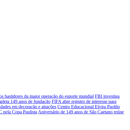
 bastidores da maior operação do esporte mundial
FBI investiga
mpleta 149 anos de fundação
FIFA abre registro de interesse para
idades em decoração e atrações
Centro Educacional Elvira Paolilo
 pela Copa Paulista
Aniversário de 149 anos de São Caetano reúne