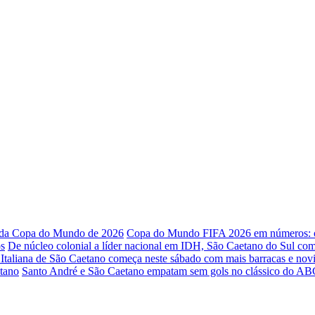
o da Copa do Mundo de 2026
Copa do Mundo FIFA 2026 em números: os
os
De núcleo colonial a líder nacional em IDH, São Caetano do Sul co
 Italiana de São Caetano começa neste sábado com mais barracas e nov
etano
Santo André e São Caetano empatam sem gols no clássico do ABC