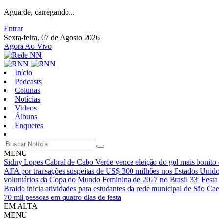
Aguarde, carregando...
Entrar
Sexta-feira, 07 de Agosto 2026
Agora Ao Vivo
Início
Podcasts
Colunas
Notícias
Vídeos
Álbuns
Enquetes
MENU
Sidny Lopes Cabral de Cabo Verde vence eleição do gol mais bonit
AFA por transações suspeitas de US$ 300 milhões nos Estados Unid
voluntários da Copa do Mundo Feminina de 2027 no Brasil
33ª Festa
Braido inicia atividades para estudantes da rede municipal de São Ca
70 mil pessoas em quatro dias de festa
EM ALTA
MENU