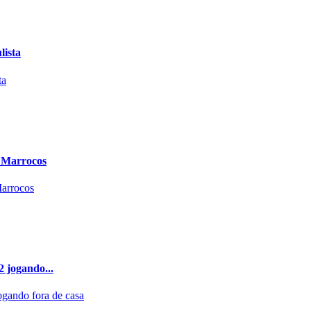
lista
a Marrocos
 jogando...