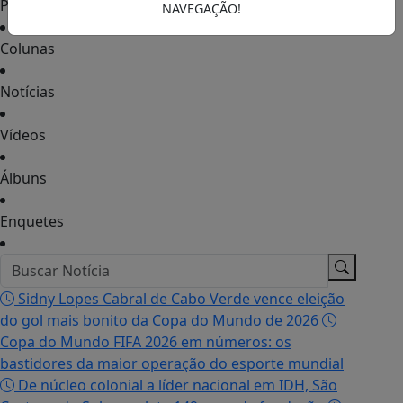
Podcasts
NAVEGAÇÃO!
Colunas
Notícias
Vídeos
Álbuns
Enquetes
Sidny Lopes Cabral de Cabo Verde vence eleição
do gol mais bonito da Copa do Mundo de 2026
Copa do Mundo FIFA 2026 em números: os
bastidores da maior operação do esporte mundial
De núcleo colonial a líder nacional em IDH, São