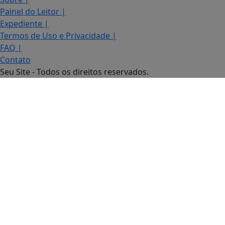
Painel do Leitor
|
Expediente
|
Termos de Uso e Privacidade
|
FAQ
|
Contato
Seu Site - Todos os direitos reservados.
Termos de Uso e Privacidade
Esse site utiliza cookies para melhorar sua experiênci