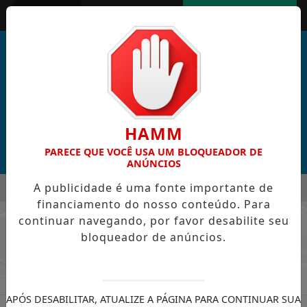
Entrar
AGORA AO VIVO
HAMM
PARECE QUE VOCÊ USA UM BLOQUEADOR DE
ANÚNCIOS
MENU
CABRAL DE CABO VERDE VENCE ELEIÇÃO DO GOL MAIS BONIT
A publicidade é uma fonte importante de
financiamento do nosso conteúdo. Para
EM ALTA
continuar navegando, por favor desabilite seu
/ COLUNAS
bloqueador de anúncios.
APÓS DESABILITAR, ATUALIZE A PÁGINA PARA CONTINUAR SUA