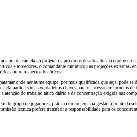
stura de cautela ao projetar os próximos desafios de sua equipe no cen
portivos e torcedores, o comandante minimizou as projeções externas, en
ricas ou retrospectos históricos.
atamar onde nenhuma equipe, por mais qualificada que seja, pode se d
a cada partida são as verdadeiras chaves para o sucesso em torneios de t
 a atenção do trabalho tático diário e da concentração exigida nas comp
agem do grupo de jogadores, prática comum em sua gestão à frente da s
 comissão técnica prefere transferir a responsabilidade para os concor