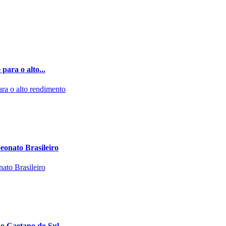
ara o alto...
eonato Brasileiro
ão Caetano do Sul