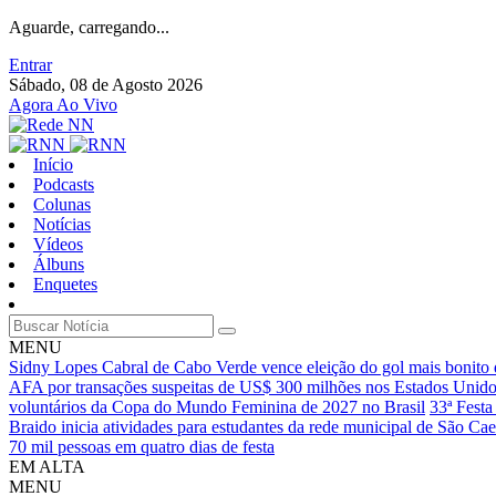
Aguarde, carregando...
Entrar
Sábado, 08 de Agosto 2026
Agora Ao Vivo
Início
Podcasts
Colunas
Notícias
Vídeos
Álbuns
Enquetes
MENU
Sidny Lopes Cabral de Cabo Verde vence eleição do gol mais bonit
AFA por transações suspeitas de US$ 300 milhões nos Estados Unid
voluntários da Copa do Mundo Feminina de 2027 no Brasil
33ª Festa
Braido inicia atividades para estudantes da rede municipal de São Ca
70 mil pessoas em quatro dias de festa
EM ALTA
MENU