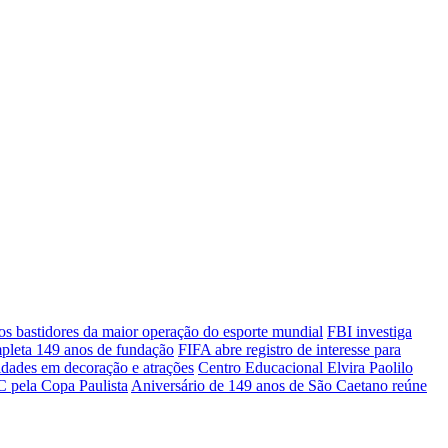
 bastidores da maior operação do esporte mundial
FBI investiga
mpleta 149 anos de fundação
FIFA abre registro de interesse para
idades em decoração e atrações
Centro Educacional Elvira Paolilo
 pela Copa Paulista
Aniversário de 149 anos de São Caetano reúne