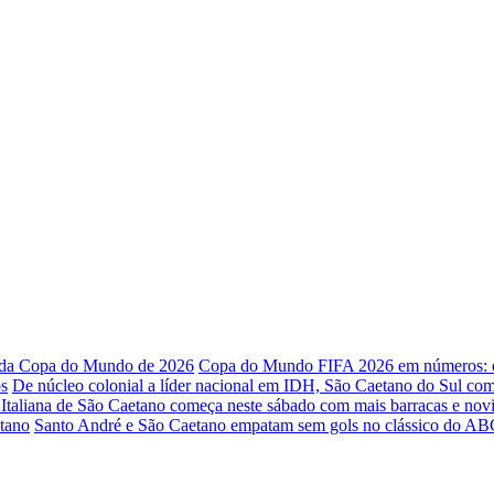
o da Copa do Mundo de 2026
Copa do Mundo FIFA 2026 em números: os
os
De núcleo colonial a líder nacional em IDH, São Caetano do Sul co
 Italiana de São Caetano começa neste sábado com mais barracas e nov
etano
Santo André e São Caetano empatam sem gols no clássico do ABC