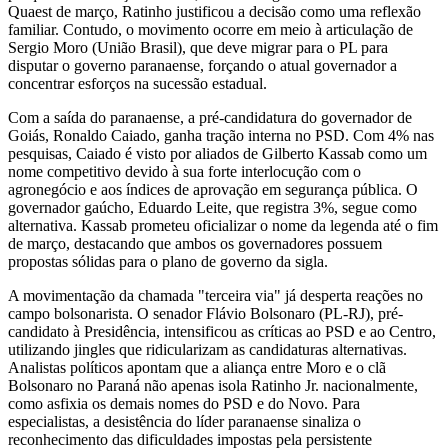
Quaest de março, Ratinho justificou a decisão como uma reflexão
familiar. Contudo, o movimento ocorre em meio à articulação de
Sergio Moro (União Brasil), que deve migrar para o PL para
disputar o governo paranaense, forçando o atual governador a
concentrar esforços na sucessão estadual.
Com a saída do paranaense, a pré-candidatura do governador de
Goiás, Ronaldo Caiado, ganha tração interna no PSD. Com 4% nas
pesquisas, Caiado é visto por aliados de Gilberto Kassab como um
nome competitivo devido à sua forte interlocução com o
agronegócio e aos índices de aprovação em segurança pública. O
governador gaúcho, Eduardo Leite, que registra 3%, segue como
alternativa. Kassab prometeu oficializar o nome da legenda até o fim
de março, destacando que ambos os governadores possuem
propostas sólidas para o plano de governo da sigla.
A movimentação da chamada "terceira via" já desperta reações no
campo bolsonarista. O senador Flávio Bolsonaro (PL-RJ), pré-
candidato à Presidência, intensificou as críticas ao PSD e ao Centro,
utilizando jingles que ridicularizam as candidaturas alternativas.
Analistas políticos apontam que a aliança entre Moro e o clã
Bolsonaro no Paraná não apenas isola Ratinho Jr. nacionalmente,
como asfixia os demais nomes do PSD e do Novo. Para
especialistas, a desistência do líder paranaense sinaliza o
reconhecimento das dificuldades impostas pela persistente