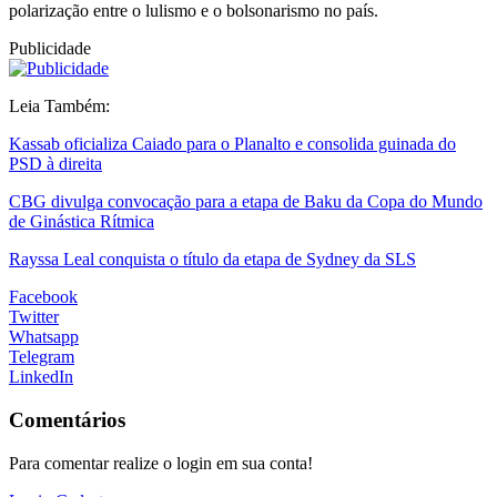
polarização entre o lulismo e o bolsonarismo no país.
Publicidade
Leia Também:
Kassab oficializa Caiado para o Planalto e consolida guinada do
PSD à direita
CBG divulga convocação para a etapa de Baku da Copa do Mundo
de Ginástica Rítmica
Rayssa Leal conquista o título da etapa de Sydney da SLS
Facebook
Twitter
Whatsapp
Telegram
LinkedIn
Comentários
Para comentar realize o login em sua conta!