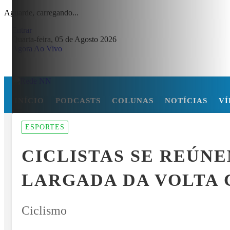
Aguarde, carregando...
Entrar
Quarta-feira, 05 de Agosto 2026
Agora Ao Vivo
INÍCIO
PODCASTS
COLUNAS
NOTÍCIAS
VÍ
MENU
ESPORTES
CABRAL DE CABO VERDE VENCE ELEIÇÃO DO GOL MAIS BONITO
CICLISTAS SE REÚN
EM ALTA
LARGADA DA VOLTA 
Ciclismo