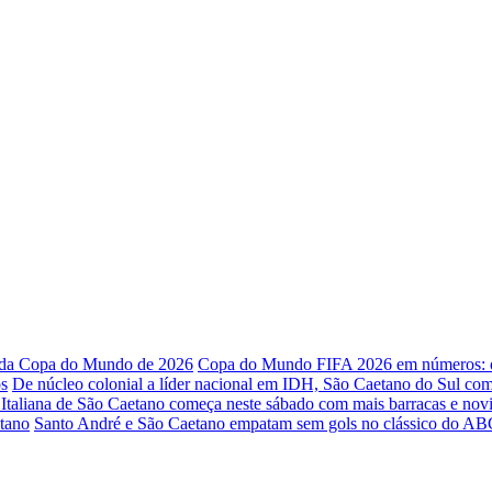
o da Copa do Mundo de 2026
Copa do Mundo FIFA 2026 em números: os
os
De núcleo colonial a líder nacional em IDH, São Caetano do Sul co
 Italiana de São Caetano começa neste sábado com mais barracas e nov
etano
Santo André e São Caetano empatam sem gols no clássico do ABC