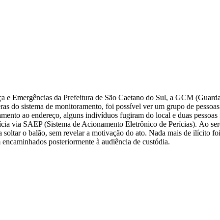
a e Emergências da Prefeitura de São Caetano do Sul, a GCM (Guarda C
s do sistema de monitoramento, foi possível ver um grupo de pessoas pr
amento ao endereço, alguns indivíduos fugiram do local e duas pessoas
ícia via SAEP (Sistema de Acionamento Eletrônico de Perícias).
Ao ser
oltar o balão, sem revelar a motivação do ato. Nada mais de ilícito f
 encaminhados posteriormente à audiência de custódia.