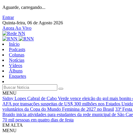
Aguarde, carregando...
Entrar
Quinta-feira, 06 de Agosto 2026
Agora Ao Vivo
Início
Podcasts
Colunas
Notícias
Vídeos
Álbuns
Enquetes
MENU
Sidny Lopes Cabral de Cabo Verde vence eleição do gol mais bonit
AFA por transações suspeitas de US$ 300 milhões nos Estados Unid
voluntários da Copa do Mundo Feminina de 2027 no Brasil
33ª Festa
Braido inicia atividades para estudantes da rede municipal de São Ca
70 mil pessoas em quatro dias de festa
EM ALTA
MENU