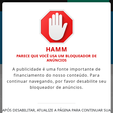
Entrar
AGORA AO VIVO
HAMM
PARECE QUE VOCÊ USA UM BLOQUEADOR DE
ANÚNCIOS
MENU
A publicidade é uma fonte importante de
 CABRAL DE CABO VERDE VENCE ELEIÇÃO DO GOL MAIS BONIT
financiamento do nosso conteúdo. Para
EM ALTA
continuar navegando, por favor desabilite seu
/ NOTÍCIAS CARNAVAL
bloqueador de anúncios.
APÓS DESABILITAR, ATUALIZE A PÁGINA PARA CONTINUAR SUA