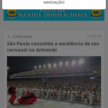
NAVEGAÇÃO!
15 DE 02
CARNAVAL
São Paulo consolida a excelência de seu
carnaval no Anhembi